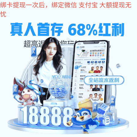
6t体育
无锡市
6t体育
机械有限公司
江
欧
WUXI DEPAI HARDWARE MACHINERY CO., LTD
网站6t体育
关于6t体育
产品展示
6t体育 中心
在线留言
联系6t体育